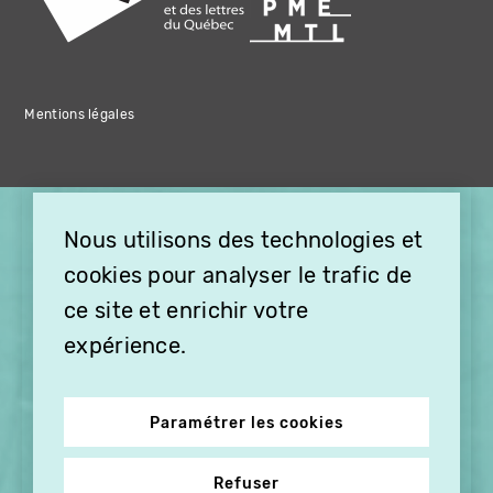
Mentions légales
×
Nous utilisons des technologies et
OFFREZ LA VIDÉO EN
cookies pour analyser le trafic de
CADEAU, ABONNEZ VOS
PROCHES À VITHÈQUE !
ce site et enrichir votre
expérience.
Paramétrer les cookies
Refuser