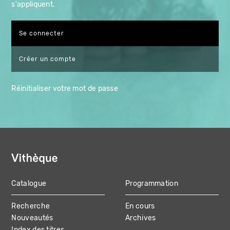
s'appliquent.
Créer un compte
Réinitialiser votre mot de passe
Catalogue
Programmation
MAIN
Recherche
En cours
NAVIGATION
Nouveautés
Archives
Index des titres