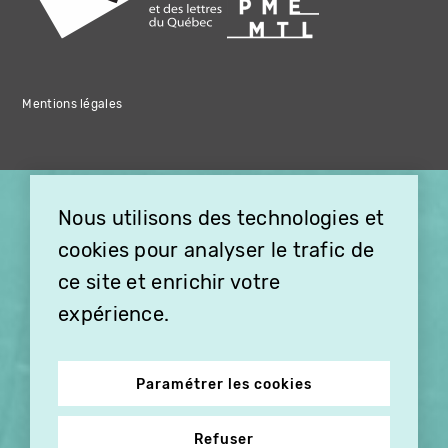
Mentions légales
×
Nous utilisons des technologies et
OFFREZ LA VIDÉO EN
cookies pour analyser le trafic de
CADEAU, ABONNEZ VOS
PROCHES À VITHÈQUE !
ce site et enrichir votre
expérience.
Paramétrer les cookies
Refuser