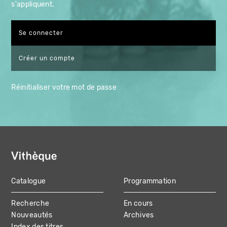
s'appliquent.
Créer un compte
Réinitialiser votre mot de passe
Catalogue
Programmation
MAIN
Recherche
En cours
NAVIGATION
Nouveautés
Archives
Index des titres