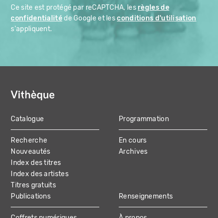
Ce site est protégé par reCAPTCHA, les
règles de
confidentialité
de Google et les
conditions d'utilisation
s'appliquent.
Catalogue
Programmation
MAIN
Recherche
En cours
NAVIGATION
Nouveautés
Archives
Index des titres
Index des artistes
Titres gratuits
Publications
Renseignements
Coffrets numériques
À propos