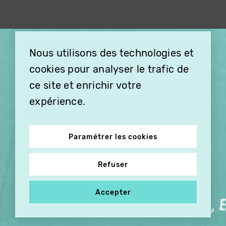
×
Nous utilisons des technologies et
OFFREZ LA VIDÉO EN
cookies pour analyser le trafic de
CADEAU, ABONNEZ VOS
PROCHES À VITHÈQUE !
ce site et enrichir votre
expérience.
Paramétrer les cookies
Refuser
Accepter