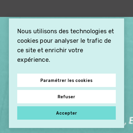
×
Nous utilisons des technologies et
OFFREZ LA VIDÉO EN
cookies pour analyser le trafic de
CADEAU, ABONNEZ VOS
PROCHES À VITHÈQUE !
ce site et enrichir votre
expérience.
Paramétrer les cookies
Refuser
Accepter