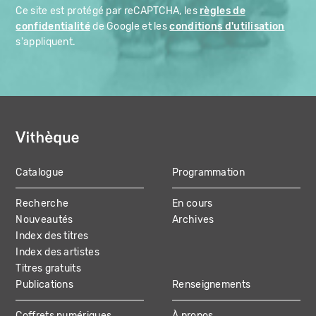
Ce site est protégé par reCAPTCHA, les
règles de
confidentialité
de Google et les
conditions d'utilisation
s'appliquent.
Catalogue
Programmation
MAIN
Recherche
En cours
NAVIGATION
Nouveautés
Archives
Index des titres
Index des artistes
Titres gratuits
Publications
Renseignements
Coffrets numériques
À propos