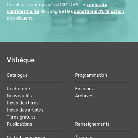
Ce site est protégé par reCAPTCHA, les
règles de
confidentialité
de Google et les
conditions d'utilisation
s'appliquent.
Catalogue
Programmation
MAIN
Recherche
En cours
NAVIGATION
Nouveautés
Archives
Index des titres
Index des artistes
Titres gratuits
Publications
Renseignements
Coffrets numériques
À propos