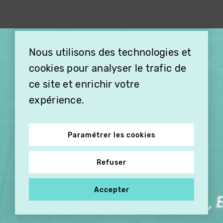
×
Nous utilisons des technologies et
OFFREZ LA VIDÉO EN
cookies pour analyser le trafic de
CADEAU, ABONNEZ VOS
PROCHES À VITHÈQUE !
ce site et enrichir votre
expérience.
Paramétrer les cookies
Refuser
Accepter