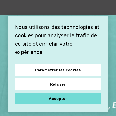
×
Nous utilisons des technologies et
OFFREZ LA VIDÉO EN
cookies pour analyser le trafic de
CADEAU, ABONNEZ VOS
PROCHES À VITHÈQUE !
ce site et enrichir votre
expérience.
Paramétrer les cookies
Refuser
Accepter