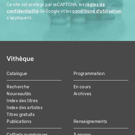
Ce site est protégé par reCAPTCHA, les
règles de
confidentialité
de Google et les
conditions d'utilisation
s'appliquent.
Catalogue
Programmation
MAIN
Recherche
En cours
NAVIGATION
Nouveautés
Archives
Index des titres
Index des artistes
Titres gratuits
Publications
Renseignements
Coffrets numériques
À propos