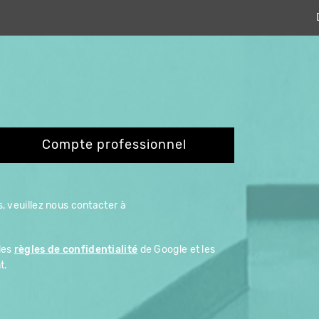
Compte professionnel
, veuillez nous contacter à
les
règles de confidentialité
de Google et les
t.