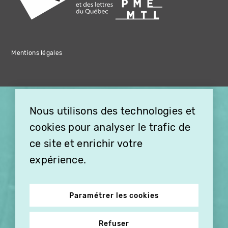
Mentions légales
×
Nous utilisons des technologies et
OFFREZ LA VIDÉO EN
cookies pour analyser le trafic de
CADEAU, ABONNEZ VOS
PROCHES À VITHÈQUE !
ce site et enrichir votre
expérience.
Paramétrer les cookies
Refuser