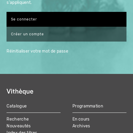
s'appliquent.
Créer un compte
Réinitialiser votre mot de passe
Catalogue
Programmation
MAIN
Recherche
En cours
NAVIGATION
Nouveautés
Archives
Index des titres