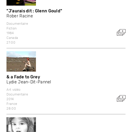
"J'aurais dit : Glenn Gould"
Rober Racine
Documentaire
Fiction
1984
Canada
27:00
& a Fade to Grey
Lydie Jean-Dit-Pannel
Art vidéo
Documentaire
2014
France
28:00