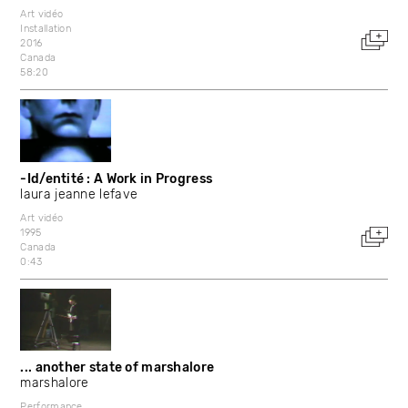
Art vidéo
Installation
2016
Canada
58:20
-Id/entité : A Work in Progress
laura jeanne lefave
Art vidéo
1995
Canada
0:43
... another state of marshalore
marshalore
Performance