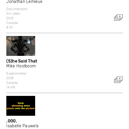
Jonathan Lemieux
Documentaire
Art vidéo
2013
Canada
8:37
(S)he Said That
Mike Hoolboom
Expérimental
2018
Canada
14:48
,000,
Isabelle Pauwels