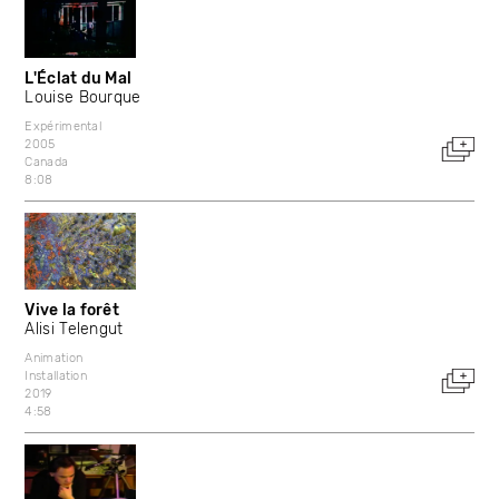
L'Éclat du Mal
Louise Bourque
Expérimental
2005
Canada
8:08
Vive la forêt
Alisi Telengut
Animation
Installation
2019
4:58