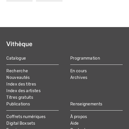
suivante
page
Catalogue
Programmation
MAIN
Recherche
En cours
NAVIGATION
Nouveautés
Archives
Index des titres
Index des artistes
Titres gratuits
Publications
Renseignements
Coffrets numériques
À propos
Digital Boxsets
Aide