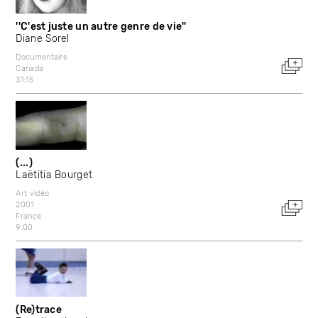
''C'est juste un autre genre de vie''
Diane Sorel
Documentaire
Canada
31:15
(...)
Laëtitia Bourget
Art vidéo
2001
France
9:00
(Re)trace