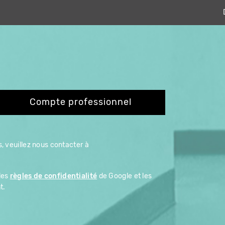
Compte professionnel
, veuillez nous contacter à
les
règles de confidentialité
de Google et les
t.