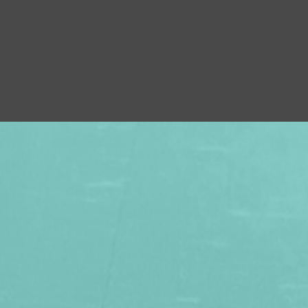
×
 PROCHES À