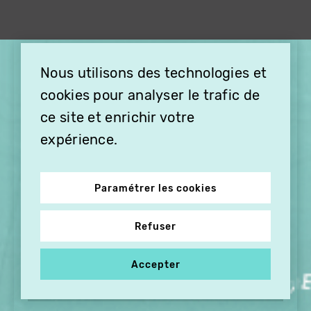
×
Nous utilisons des technologies et
OFFREZ LA VIDÉO EN
cookies pour analyser le trafic de
CADEAU, ABONNEZ VOS
PROCHES À VITHÈQUE !
ce site et enrichir votre
expérience.
Paramétrer les cookies
Refuser
Accepter