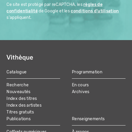
Ce site est protégé par reCAPTCHA, les
règles de
confidentialité
de Google et les
conditions d'utilisation
s'appliquent.
Catalogue
Programmation
MAIN
Recherche
En cours
NAVIGATION
Nouveautés
Archives
Index des titres
Index des artistes
Titres gratuits
Publications
Renseignements
Coffrets numériques
À propos