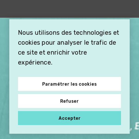
×
Nous utilisons des technologies et
OFFREZ LA VIDÉO EN
cookies pour analyser le trafic de
CADEAU, ABONNEZ VOS
PROCHES À VITHÈQUE !
ce site et enrichir votre
expérience.
Paramétrer les cookies
Refuser
Accepter