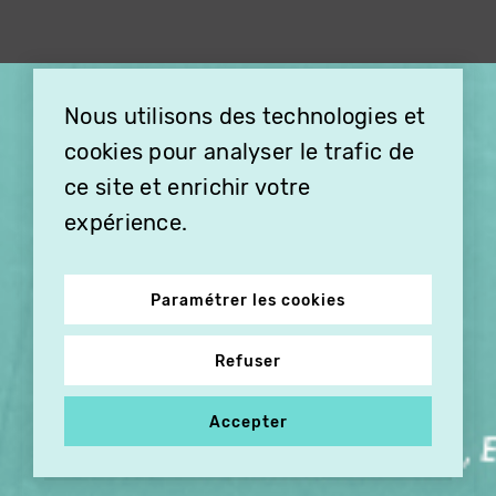
×
Nous utilisons des technologies et
OFFREZ LA VIDÉO EN
cookies pour analyser le trafic de
CADEAU, ABONNEZ VOS
PROCHES À VITHÈQUE !
ce site et enrichir votre
expérience.
Paramétrer les cookies
Refuser
Accepter