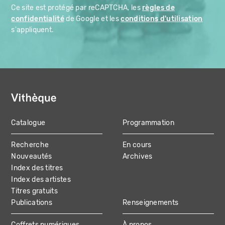
Ce site est protégé par reCAPTCHA, les
règles de
confidentialité
de Google et les
conditions d'utilisation
s'appliquent.
Catalogue
Programmation
MAIN
Recherche
En cours
NAVIGATION
Nouveautés
Archives
Index des titres
Index des artistes
Titres gratuits
Publications
Renseignements
Coffrets numériques
À propos