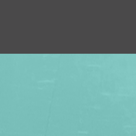
×
 PROCHES À