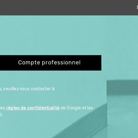
Compte professionnel
, veuillez nous contacter à
les
règles de confidentialité
de Google et les
t.