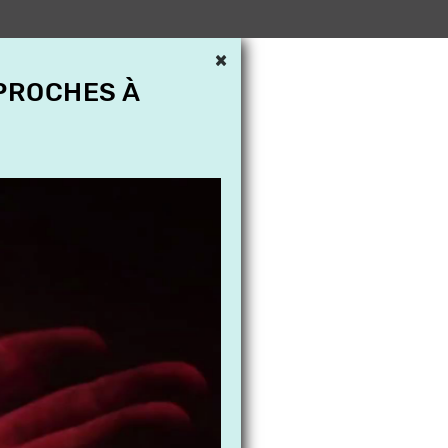
×
 PROCHES À