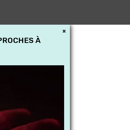
×
 PROCHES À