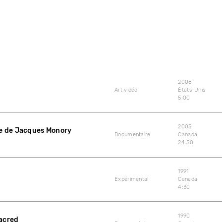
2008
Art vidéo
États-Unis
5:00
2005
ée de Jacques Monory
Documentaire
Canada
24:50
1991
Expérimental
Canada
4:30
1990
Sacred