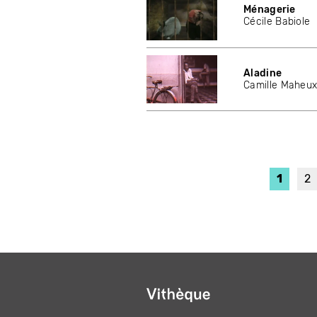
Ménagerie
Cécile Babiole
Aladine
Camille Maheu
Page
1
P
2
couran