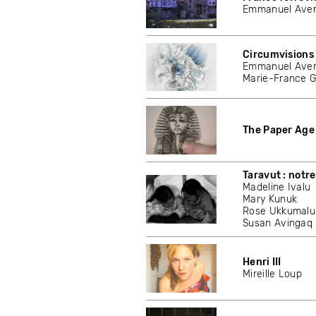
Emmanuel Aven
Circumvisions
Emmanuel Aven
Marie-France G
The Paper Age 
Taravut : notre
Madeline Ivalu
Mary Kunuk
Rose Ukkumalu
Susan Avingaq
Henri III
Mireille Loup