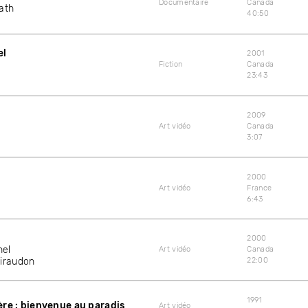
Documentaire
Canada
ath
40:50
el
2001
Fiction
Canada
23:43
2009
Art vidéo
Canada
3:07
2000
Art vidéo
France
6:43
2000
el
Art vidéo
Canada
iraudon
22:00
1991
ère : bienvenue au paradis
Art vidéo