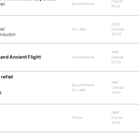
France
el
Documentaire
19:20
2005
el
Art vidéo
Canada
iraudon
30:00
1993
and Ancient Flight
Documentaire
Canada
22:03
 reflet
1997
Documentaire
Canada
Art vidéo
k
75:00
1999
Fiction
France
15:06