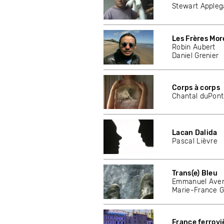
Stewart Appleg
Les Frères Mor
Robin Aubert
Daniel Grenier
Corps à corps
Chantal duPont
Lacan Dalida
Pascal Lièvre
Trans(e) Bleu
Emmanuel Aven
Marie-France G
France ferrovi