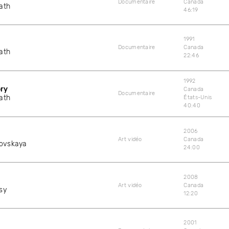
Documentaire
Canada
ath
46:19
1991
Documentaire
Canada
ath
22:46
1992
ory
Canada
Documentaire
ath
États-Unis
40:40
2006
Art vidéo
Canada
rovskaya
24:00
2008
Art vidéo
Canada
sy
12:20
2001