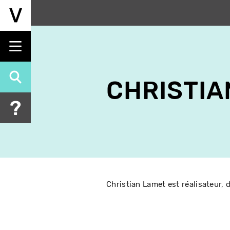
Aller
au
contenu
principal
CHRISTIA
Christian Lamet est réalisateur, d