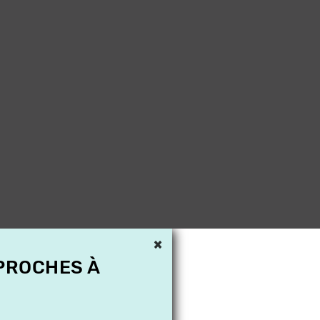
×
 PROCHES À