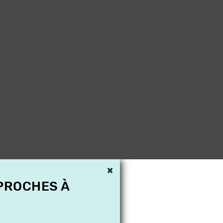
×
 PROCHES À