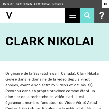
Donation
Abonnement
Se connecter
S'inscrire
EN
Aller
au
CLARK NIKOLAI
contenu
principal
Originaire de la Saskatchewan (Canada), Clark Nikolai
œuvre dans le domaine de la vidéo depuis vingt
années, ayant à son actif 29 vidéos et 2 films. $$
Reconnu dans sa propre province comme étant un
pionnier de la recherche en vidéo d'art, il est
également membre fondateur du Video Vérité Artist
Centre à Saskatoon. En plus de la vidéo et du film, il a