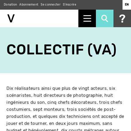
Donation
Abonnement
Se connecter
S'inscrire
EN
Aller
au
COLLECTIF (VA)
contenu
principal
Dix réalisateurs ainsi que plus de vingt acteurs, six
scénaristes, huit directeurs de photographie, huit
ingénieurs du son, cinq chefs décorateurs, trois chefs
costumiers, sept monteurs, trois sociétés de post-
production, et quelques dix techniciens ont accepté de
jouer et de tourner, en deux jours maximum, sans
budget et bénévolement, dix courts métrages autour