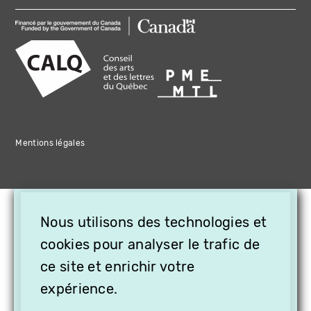
Mentions légales
×
Nous utilisons des technologies et
OFFREZ LA VIDÉO EN
cookies pour analyser le trafic de
CADEAU, ABONNEZ VOS
PROCHES À VITHÈQUE !
ce site et enrichir votre
expérience.