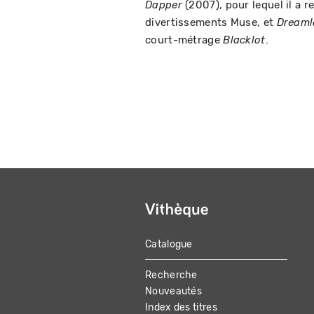
(2007), pour lequel il a 
Dapper
divertissements Muse, et
Dreaml
court-métrage
.
Blacklot
Catalogue
MAIN
Recherche
NAVIGATION
Nouveautés
Index des titres