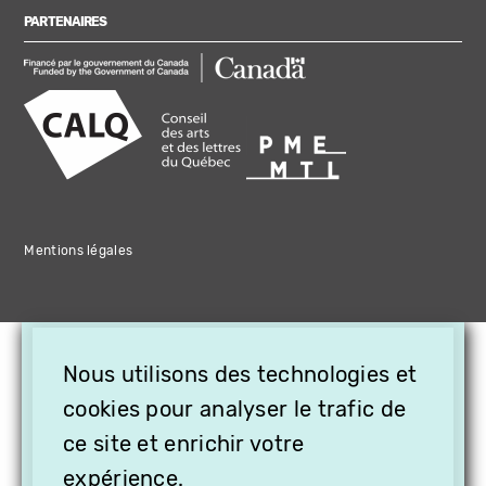
PARTENAIRES
Mentions légales
×
Nous utilisons des technologies et
OFFREZ LA VIDÉO EN
cookies pour analyser le trafic de
CADEAU, ABONNEZ VOS
PROCHES À VITHÈQUE !
ce site et enrichir votre
expérience.