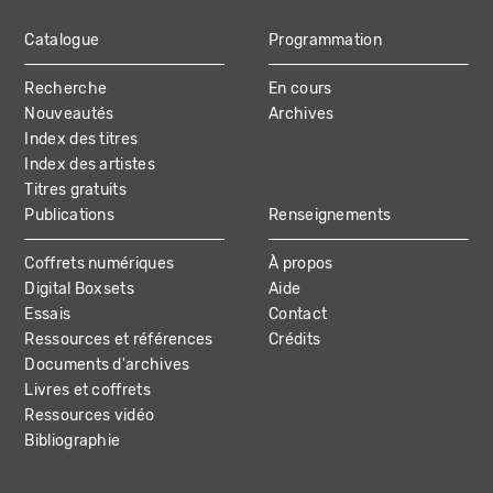
Catalogue
Programmation
MAIN
Recherche
En cours
NAVIGATION
Nouveautés
Archives
Index des titres
Index des artistes
Titres gratuits
Publications
Renseignements
Coffrets numériques
À propos
Digital Boxsets
Aide
Essais
Contact
Ressources et références
Crédits
Documents d'archives
Livres et coffrets
Ressources vidéo
Bibliographie