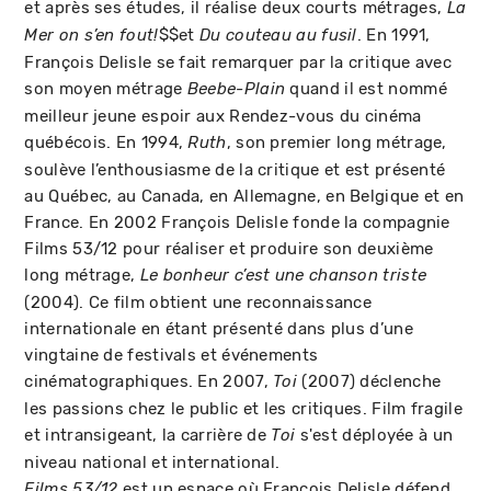
et après ses études, il réalise deux courts métrages,
La
$$et
. En 1991,
Mer on s’en fout!
Du couteau au fusil
François Delisle se fait remarquer par la critique avec
son moyen métrage
quand il est nommé
Beebe-Plain
meilleur jeune espoir aux Rendez-vous du cinéma
québécois. En 1994,
, son premier long métrage,
Ruth
soulève l’enthousiasme de la critique et est présenté
au Québec, au Canada, en Allemagne, en Belgique et en
France. En 2002 François Delisle fonde la compagnie
Films 53/12 pour réaliser et produire son deuxième
long métrage,
Le bonheur c’est une chanson triste
(2004). Ce film obtient une reconnaissance
internationale en étant présenté dans plus d’une
vingtaine de festivals et événements
cinématographiques. En 2007,
(2007) déclenche
Toi
les passions chez le public et les critiques. Film fragile
et intransigeant, la carrière de
s'est déployée à un
Toi
niveau national et international.
est un espace où François Delisle défend
Films 53/12