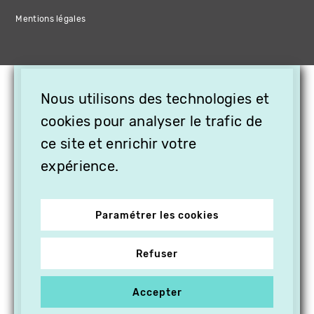
Mentions légales
×
Nous utilisons des technologies et
OFFREZ LA VIDÉO EN
cookies pour analyser le trafic de
CADEAU, ABONNEZ VOS
PROCHES À VITHÈQUE !
ce site et enrichir votre
expérience.
Paramétrer les cookies
Refuser
Accepter