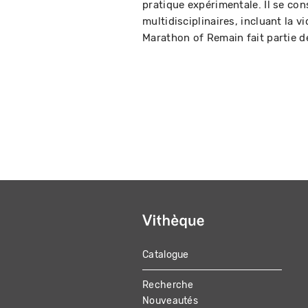
pratique expérimentale. Il se co
multidisciplinaires, incluant la v
Marathon of Remain fait partie de
Catalogue
MAIN
Recherche
NAVIGATION
Nouveautés