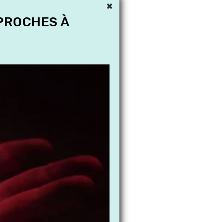
×
 PROCHES À