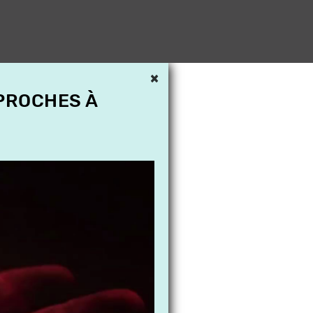
×
 PROCHES À