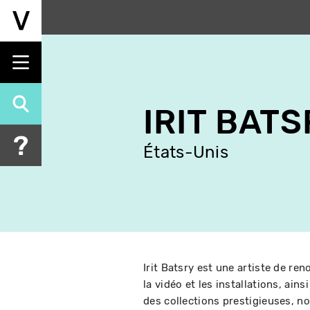
Aller
au
contenu
principal
IRIT BAT
États-Unis
Irit Batsry est une artiste de re
la vidéo et les installations, ai
des collections prestigieuses, 