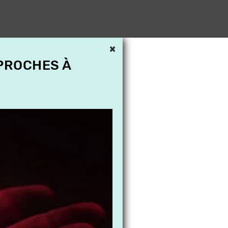
×
 PROCHES À