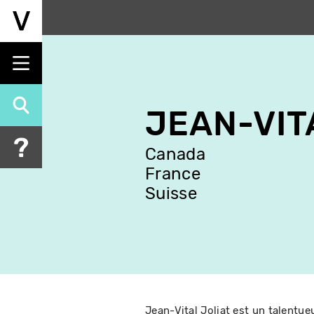
Aller
au
contenu
principal
JEAN-VIT
Canada
France
Suisse
Jean-Vital Joliat est un talentue