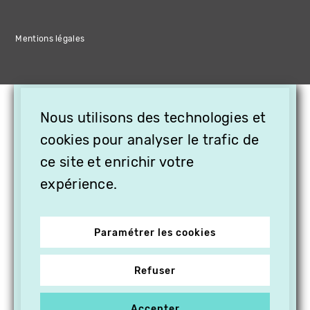
Mentions légales
×
Nous utilisons des technologies et
OFFREZ LA VIDÉO EN
cookies pour analyser le trafic de
CADEAU, ABONNEZ VOS
PROCHES À VITHÈQUE !
ce site et enrichir votre
expérience.
Paramétrer les cookies
Refuser
Accepter