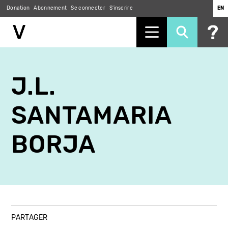
Donation
Abonnement
Se connecter
S'inscrire
EN
Aller
au
J.L.
contenu
principal
SANTAMARIA
BORJA
PARTAGER