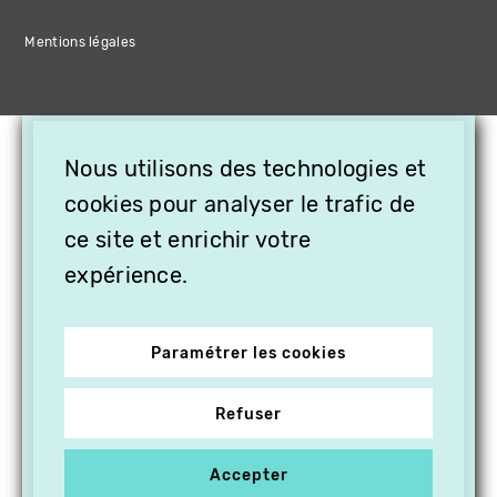
Mentions légales
×
Nous utilisons des technologies et
OFFREZ LA VIDÉO EN
cookies pour analyser le trafic de
CADEAU, ABONNEZ VOS
PROCHES À VITHÈQUE !
ce site et enrichir votre
expérience.
Paramétrer les cookies
Refuser
Accepter