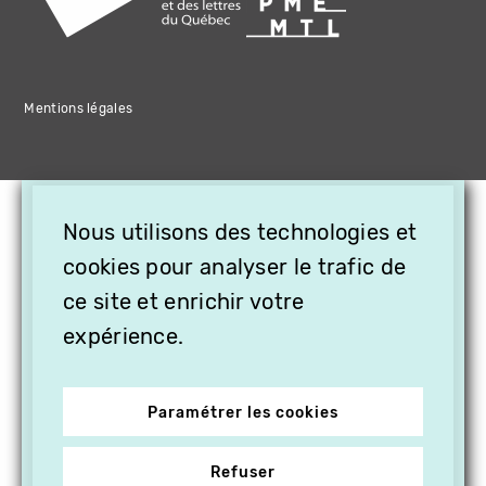
Mentions légales
×
Nous utilisons des technologies et
OFFREZ LA VIDÉO EN
cookies pour analyser le trafic de
CADEAU, ABONNEZ VOS
PROCHES À VITHÈQUE !
ce site et enrichir votre
expérience.
Paramétrer les cookies
Refuser