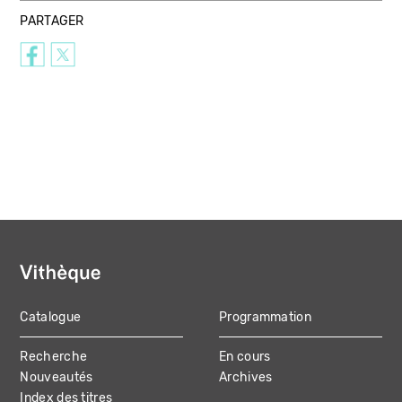
PARTAGER
Catalogue
Programmation
MAIN
Recherche
En cours
NAVIGATION
Nouveautés
Archives
Index des titres