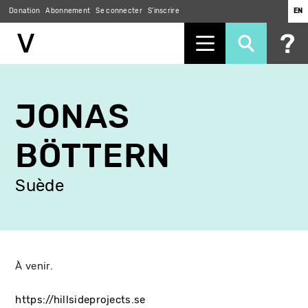
Donation
Abonnement
Se connecter
S'inscrire
EN
Aller
au
JONAS
contenu
principal
BÖTTERN
Suède
À venir.
https://hillsideprojects.se