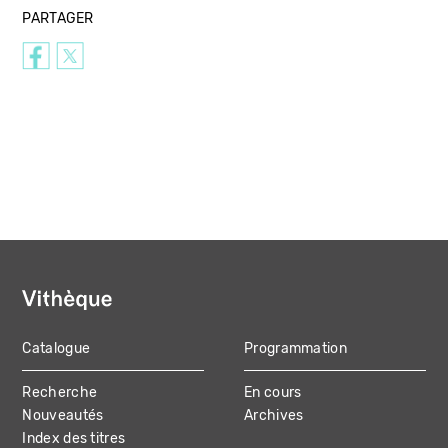
PARTAGER
Catalogue
Programmation
MAIN
Recherche
En cours
NAVIGATION
Nouveautés
Archives
Index des titres