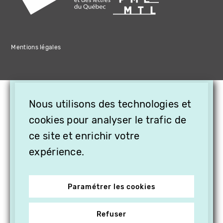
Mentions légales
×
Nous utilisons des technologies et
OFFREZ LA VIDÉO EN
cookies pour analyser le trafic de
CADEAU, ABONNEZ VOS
PROCHES À VITHÈQUE !
ce site et enrichir votre
expérience.
Paramétrer les cookies
Refuser