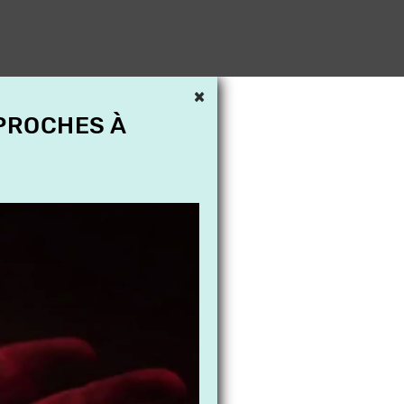
×
 PROCHES À