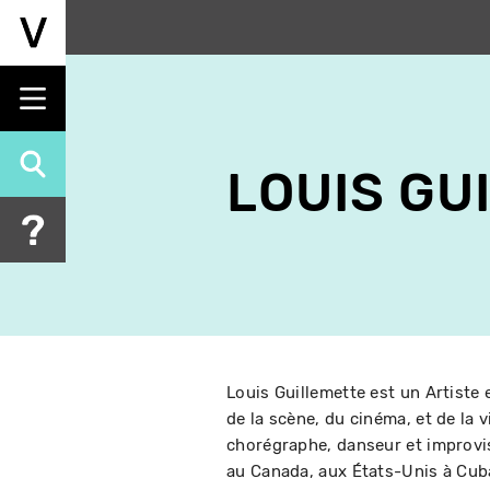
Aller
au
contenu
principal
LOUIS GU
Louis Guillemette est un Artiste 
de la scène, du cinéma, et de la 
chorégraphe, danseur et improvis
au Canada, aux États-Unis à Cuba