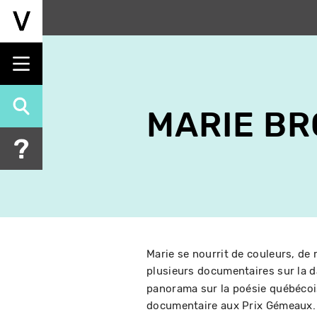
Aller
au
contenu
principal
MARIE B
Marie se nourrit de couleurs, de 
plusieurs documentaires sur la 
panorama sur la poésie québécois
documentaire aux Prix Gémeaux. L