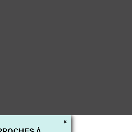
×
 PROCHES À