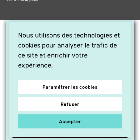
×
Nous utilisons des technologies et
OFFREZ LA VIDÉO EN
cookies pour analyser le trafic de
CADEAU, ABONNEZ VOS
PROCHES À VITHÈQUE !
ce site et enrichir votre
expérience.
Paramétrer les cookies
Refuser
Accepter