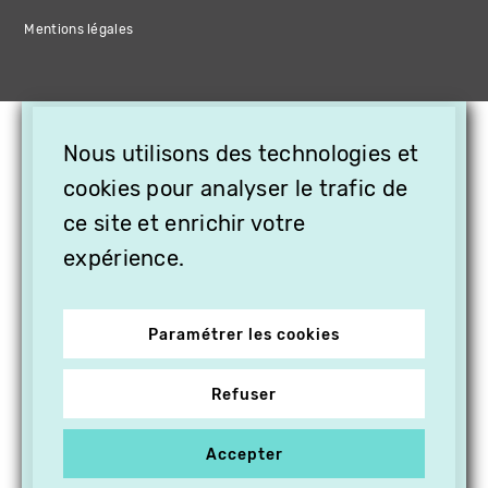
Mentions légales
×
Nous utilisons des technologies et
OFFREZ LA VIDÉO EN
cookies pour analyser le trafic de
CADEAU, ABONNEZ VOS
PROCHES À VITHÈQUE !
ce site et enrichir votre
expérience.
Paramétrer les cookies
Refuser
Accepter