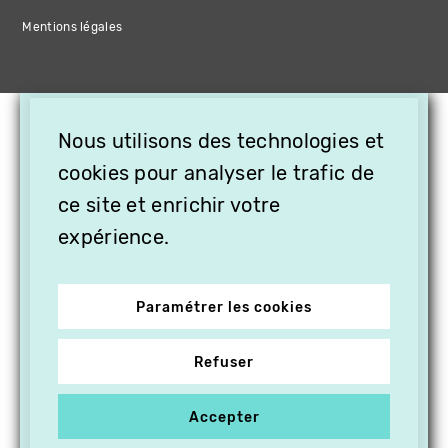
Mentions légales
×
Nous utilisons des technologies et
OFFREZ LA VIDÉO EN
cookies pour analyser le trafic de
CADEAU, ABONNEZ VOS
PROCHES À VITHÈQUE !
ce site et enrichir votre
expérience.
Paramétrer les cookies
Refuser
Accepter