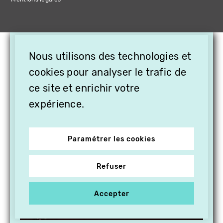
×
Nous utilisons des technologies et
OFFREZ LA VIDÉO EN
cookies pour analyser le trafic de
CADEAU, ABONNEZ VOS
PROCHES À VITHÈQUE !
ce site et enrichir votre
expérience.
Paramétrer les cookies
Refuser
Accepter