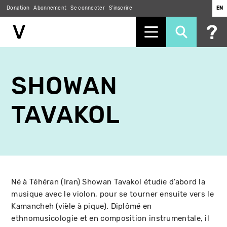
Donation
Abonnement
Se connecter
S'inscrire
EN
Aller
au
SHOWAN
contenu
principal
TAVAKOL
Né à Téhéran (Iran) Showan Tavakol étudie d’abord la
musique avec le violon, pour se tourner ensuite vers le
Kamancheh (vièle à pique). Diplômé en
ethnomusicologie et en composition instrumentale, il