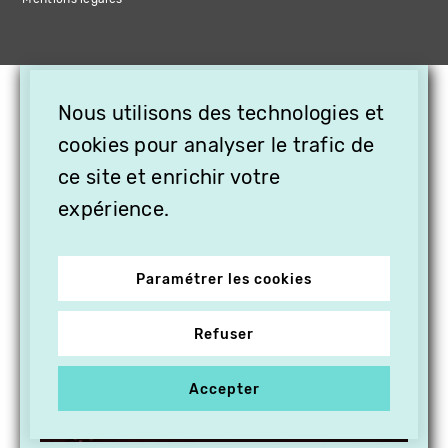
×
Nous utilisons des technologies et
OFFREZ LA VIDÉO EN
cookies pour analyser le trafic de
CADEAU, ABONNEZ VOS
PROCHES À VITHÈQUE !
ce site et enrichir votre
expérience.
Paramétrer les cookies
Refuser
Accepter