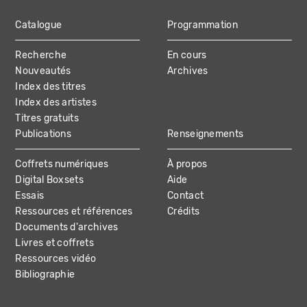
Catalogue
Programmation
MAIN
Recherche
En cours
NAVIGATION
Nouveautés
Archives
Index des titres
Index des artistes
Titres gratuits
Publications
Renseignements
Coffrets numériques
À propos
Digital Boxsets
Aide
Essais
Contact
Ressources et références
Crédits
Documents d'archives
Livres et coffrets
Ressources vidéo
Bibliographie