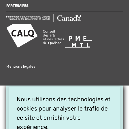
PARTENAIRES
Mentions légales
×
Nous utilisons des technologies et
OFFREZ LA VIDÉO EN
cookies pour analyser le trafic de
CADEAU, ABONNEZ VOS
PROCHES À VITHÈQUE !
ce site et enrichir votre
expérience.