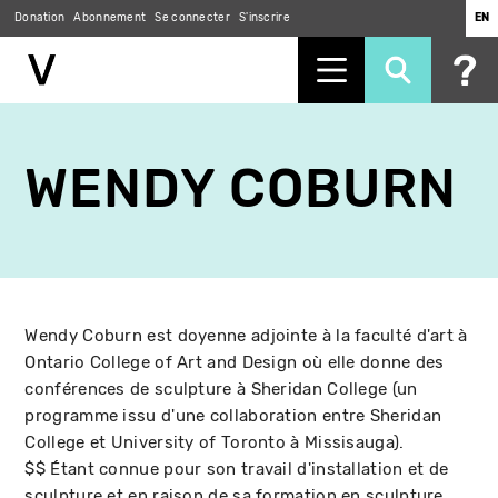
Donation
Abonnement
Se connecter
S'inscrire
EN
Aller
au
WENDY COBURN
contenu
principal
Wendy Coburn est doyenne adjointe à la faculté d'art à
Ontario College of Art and Design où elle donne des
conférences de sculpture à Sheridan College (un
programme issu d'une collaboration entre Sheridan
College et University of Toronto à Missisauga).
$$ Étant connue pour son travail d'installation et de
sculpture et en raison de sa formation en sculpture,