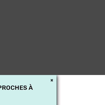
×
 PROCHES À