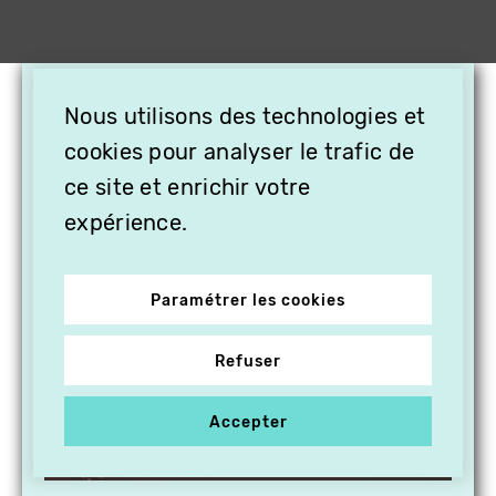
×
Nous utilisons des technologies et
OFFREZ LA VIDÉO EN
cookies pour analyser le trafic de
CADEAU, ABONNEZ VOS
PROCHES À VITHÈQUE !
ce site et enrichir votre
expérience.
Paramétrer les cookies
Refuser
Accepter