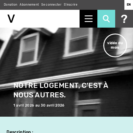
Donation
Abonnement
Se connecter
S'inscrire
EN
Aller
au
vidéo du
contenu
mois
principal
NOTRE LOGEMENT, C'EST À
NOUS AUTRES.
1 avril 2026
au
30 avril 2026
Description