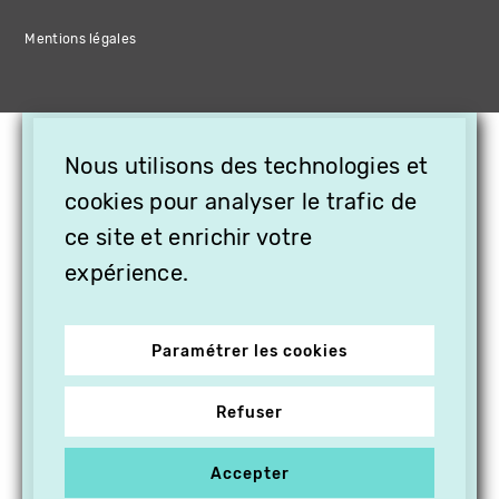
Mentions légales
×
Nous utilisons des technologies et
OFFREZ LA VIDÉO EN
cookies pour analyser le trafic de
CADEAU, ABONNEZ VOS
PROCHES À VITHÈQUE !
ce site et enrichir votre
expérience.
Paramétrer les cookies
Refuser
Accepter