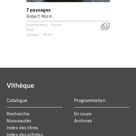
7 paysages
Robert Morin
Expérimental
Fiction
2022
Canada
74:44
Catalogue
Programmation
MAIN
Recherche
En cours
NAVIGATION
Nouveautés
Archives
Index des titres
Index des artistes