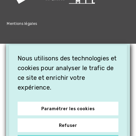
Mentions légales
×
Nous utilisons des technologies et
OFFREZ LA VIDÉO EN
cookies pour analyser le trafic de
CADEAU, ABONNEZ VOS
PROCHES À VITHÈQUE !
ce site et enrichir votre
expérience.
Paramétrer les cookies
Refuser