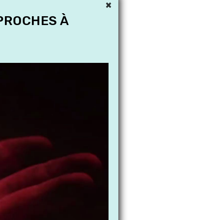
×
 PROCHES À