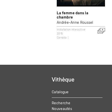
La femme dans la
chambre
Andrée-Anne Roussel
Installation interactive
2015
Canada
Catalogue
MAIN
Recherche
NAVIGATION
Nouveautés