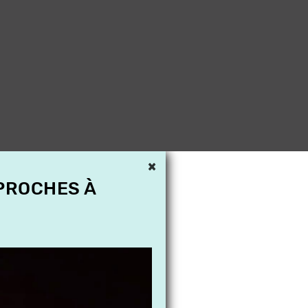
×
 PROCHES À