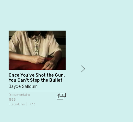
Once You've Shot the Gun,
Une famille d'Auvergne
You Can't Stop the Bullet
André Dryansky
Jayce Salloum
Documentaire
1992
Documentaire
Canada
France
39:00
1988
États-Unis
7:13