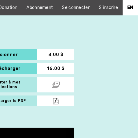
Donation
Abonnement
Se connecter
S'inscrire
EN
isionner
8,00 $
lécharger
16,00 $
uter à mes
élections
arger le PDF