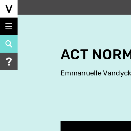
Aller
au
contenu
principal
ACT NORM
Emmanuelle Vandyc