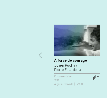
À force de courage
Julien Poulin
Pierre Falardeau
Documentaire
1977
Algérie
Canada
29:11