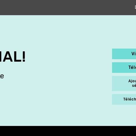
AL!
V
Té
ke
Ajo
s
Téléch