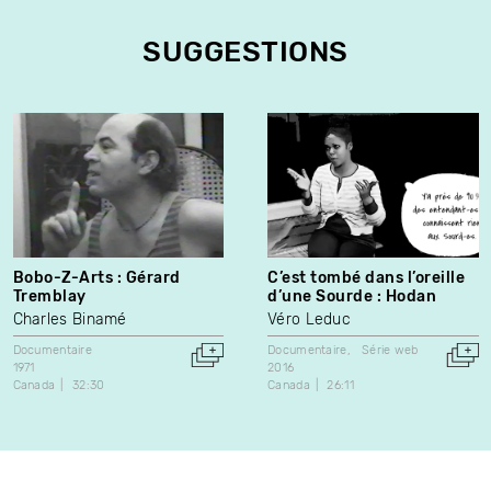
SUGGESTIONS
Bobo-Z-Arts : Gérard
C’est tombé dans l’oreille
Tremblay
d’une Sourde : Hodan
Charles Binamé
Véro Leduc
Documentaire
Documentaire
Série web
1971
2016
Canada
32:30
Canada
26:11