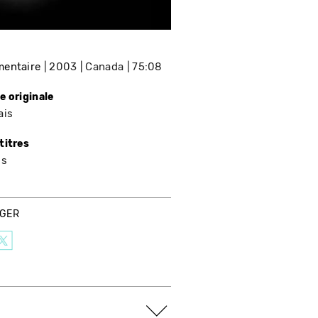
entaire
2003
Canada
75:08
e originale
ais
titres
is
AGER