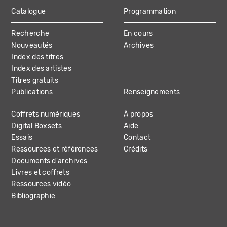
Catalogue
Programmation
MAIN
Recherche
En cours
NAVIGATION
Nouveautés
Archives
Index des titres
Index des artistes
Titres gratuits
Publications
Renseignements
Coffrets numériques
À propos
Digital Boxsets
Aide
Essais
Contact
Ressources et références
Crédits
Documents d'archives
Livres et coffrets
Ressources vidéo
Bibliographie