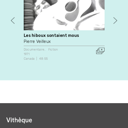
Les hiboux sontaient mous
Suki
Pierre Veilleux
Maxim
Documentaire
Fiction
Fiction
1971
2012
Canada
48:55
Canada