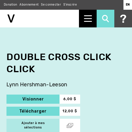
Donation
Abonnement
Se connecter
S'inscrire
EN
Aller
au
contenu
principal
DOUBLE CROSS CLICK
CLICK
Lynn Hershman-Leeson
Visionner
6,00 $
Télécharger
12,00 $
Ajouter à mes
sélections