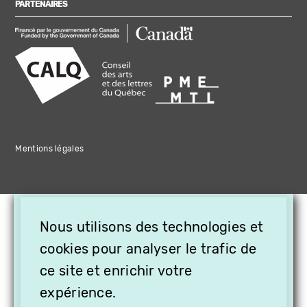
PARTENAIRES
Mentions légales
×
Nous utilisons des technologies et
OFFREZ LA VIDÉO EN
CADEAU, ABONNEZ VOS
cookies pour analyser le trafic de
PROCHES À VITHÈQUE !
ce site et enrichir votre
expérience.