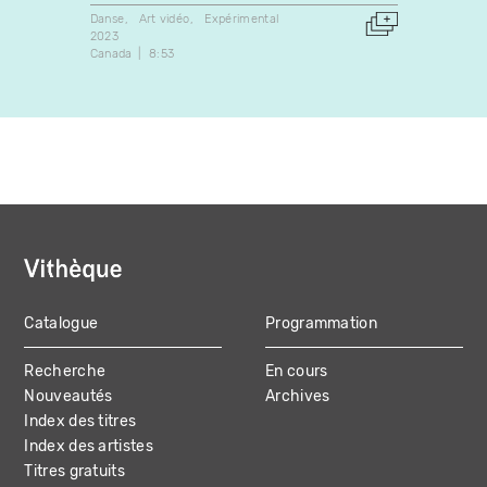
Danse
Art vidéo
Expérimental
Danse
2023
2023
Canada
8:53
Canada
Catalogue
Programmation
MAIN
Recherche
En cours
NAVIGATION
Nouveautés
Archives
Index des titres
Index des artistes
Titres gratuits