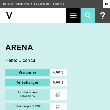
Donation
Abonnement
Se connecter
S'inscrire
EN
Aller
au
contenu
principal
ARENA
Pablo Diconca
Visionner
4,00 $
Télécharger
8,00 $
Ajouter à mes
sélections
Télécharger le PDF