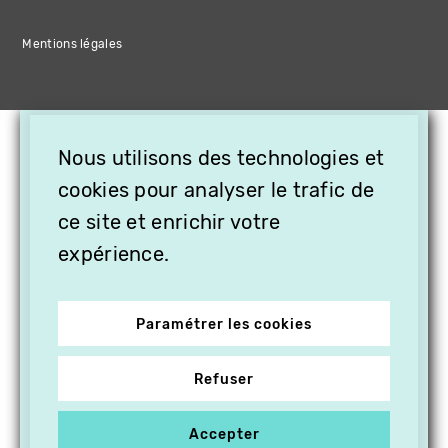
Mentions légales
×
Nous utilisons des technologies et
OFFREZ LA VIDÉO EN
CADEAU, ABONNEZ VOS
cookies pour analyser le trafic de
PROCHES À VITHÈQUE !
ce site et enrichir votre
expérience.
Paramétrer les cookies
Refuser
Accepter