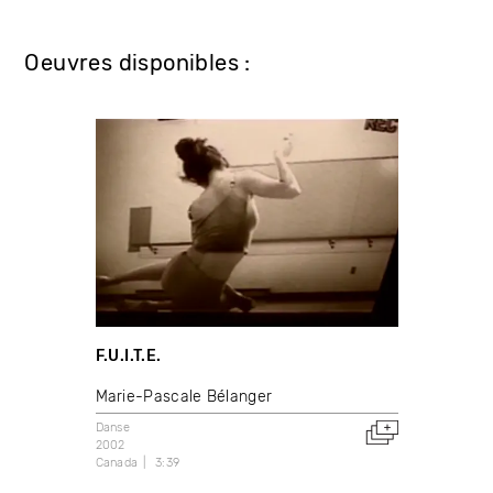
Oeuvres disponibles :
F.U.I.T.E.
Marie-Pascale Bélanger
Danse
2002
Canada
3:39