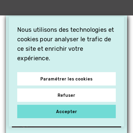
×
Nous utilisons des technologies et
OFFREZ LA VIDÉO EN
cookies pour analyser le trafic de
CADEAU, ABONNEZ VOS
PROCHES À VITHÈQUE !
ce site et enrichir votre
expérience.
Paramétrer les cookies
Refuser
Accepter