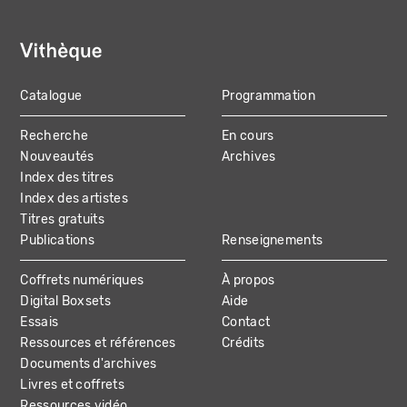
Catalogue
Programmation
MAIN
Recherche
En cours
NAVIGATION
Nouveautés
Archives
Index des titres
Index des artistes
Titres gratuits
Publications
Renseignements
Coffrets numériques
À propos
Digital Boxsets
Aide
Essais
Contact
Ressources et références
Crédits
Documents d'archives
Livres et coffrets
Ressources vidéo