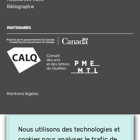
Bibliographie
PARTENAIRES
Mentions légales
×
Nous utilisons des technologies et
OFFREZ LA VIDÉO EN
cookies pour analyser le trafic de