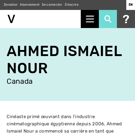
Donation
Abonnement
Se connecter
S'inscrire
EN
Aller
au
AHMED ISMAIEL
contenu
principal
NOUR
Canada
Cinéaste primé œuvrant dans l’industrie
cinématographique égyptienne depuis 2006, Ahmed
Ismaiel Nour a commencé sa carrière en tant que