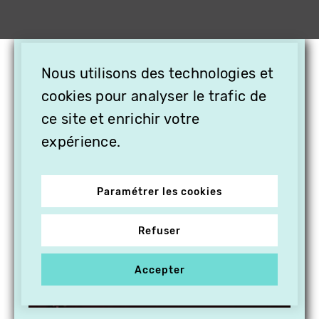
×
Nous utilisons des technologies et
OFFREZ LA VIDÉO EN
cookies pour analyser le trafic de
CADEAU, ABONNEZ VOS
PROCHES À VITHÈQUE !
ce site et enrichir votre
expérience.
Paramétrer les cookies
Refuser
Accepter